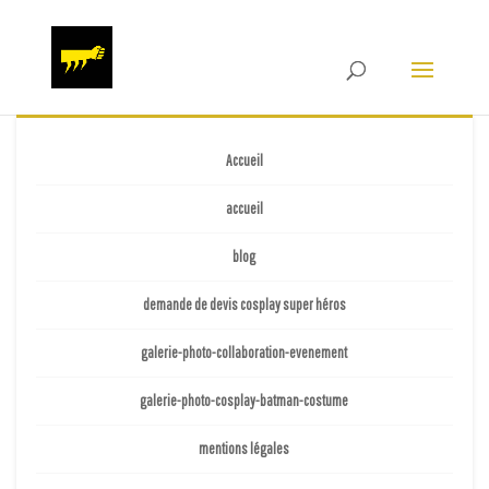
Accueil
accueil
blog
demande de devis cosplay super héros
galerie-photo-collaboration-evenement
galerie-photo-cosplay-batman-costume
Comic Con France 2025 : le tir rectifié ?
mentions légales
par
admin2565
|
Mar 10, 2025
|
avis