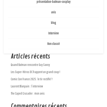
présentation-batman-cosplay
Comic Con France 2025 : le tir rectifié ? Plus Comique que Comic Comic Con ou
avis
Paris Manga Après un lancement en demi-teinte en 2024, la Comic Con
France revient en avril 2025 pour une 2ème édition. Après les ratés de la
blog
première édition, on peut se demander si les...
Interview
Rechercher
Non classé
Articles récents
Quand Batman rencontre Guy Savoy
Les Super-Héros DC frappent un grand coup !
Comic Con France 2025 : le tir rectifié ?
Laurent Blanpain : l’interview
The Caped Crusader : mon avis
Commentaires récents